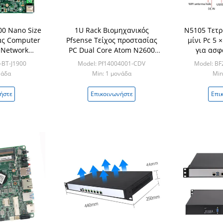
00 Nano Size
1U Rack Βιομηχανικός
N5105 Τετρ
ας Computer
Pfsense Τείχος προστασίας
μίνι Pc 5 
 Network
PC Dual Core Atom N2600
για ασφ
4 LAN
N2800 4 LAN
-BT-J1900
Model: Pf14004001-CDV
Model: B
νάδα
Min: 1 μονάδα
Min
ήστε
Επικοινωνήστε
Επι