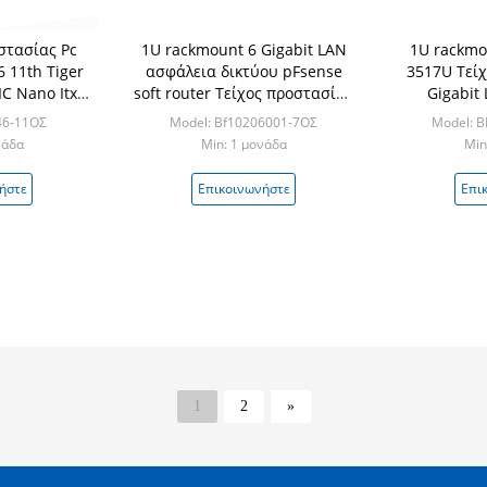
στασίας Pc
1U rackmount 6 Gigabit LAN
1U rackmo
 11th Tiger
ασφάλεια δικτύου pFsense
3517U Τείχ
NIC Nano Itx
soft router Τείχος προστασίας
Gigabit
ainboard
PC 7ης γενιάς i3-7130U I5-
υπολογιστή
46-11ΟΣ
Model: Bf10206001-7ΟΣ
Model: 
7360U i7-7560U
νάδα
Min: 1 μονάδα
Min
ήστε
Επικοινωνήστε
Επι
1
2
»