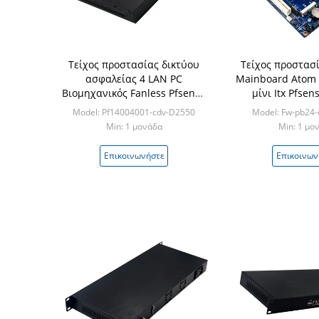
Τείχος προστασίας δικτύου
Τείχος προστασ
ασφαλείας 4 LAN PC
Mainboard Atom 
Βιομηχανικός Fanless Pfsense
μίνι Itx Pfsen
1U Rack Intel Atom D2550
Model: Pf14004001-cdv-D2550
Model: Fw-pb24
Min: 1 μονάδα
Min: 1 μο
Επικοινωνήστε
Επικοινων