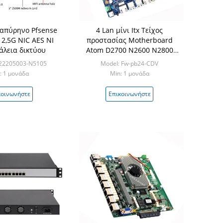
απύρηνο Pfsense
4 Lan μίνι Itx Τείχος
× 2,5G NIC AES NI
προστασίας Motherboard
άλεια δικτύου
Atom D2700 N2600 N2800
CPU Pfsense Router
F22205003-N5105
Model: Fw-pb24-CDV
: 1 μονάδα
Min: 1 μονάδα
κοινωνήστε
Επικοινωνήστε