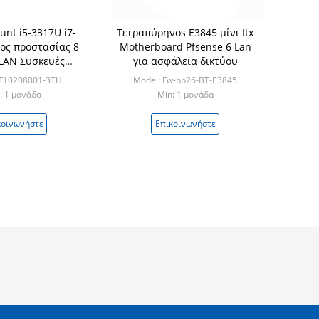
unt i5-3317U i7-
Τετραπύρηνοs E3845 μίνι Itx
ος προστασίας 8
Motherboard Pfsense 6 Lan
 LAN Συσκευές
για ασφάλεια δικτύου
 ασφαλείας soft
BF10208001-3TH
Model: Fw-pb26-BT-E3845
router
: 1 μονάδα
Min: 1 μονάδα
κοινωνήστε
Επικοινωνήστε