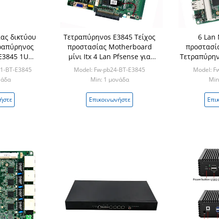
ίας δικτύου
Τετραπύρηνοs E3845 Τείχος
6 Lan 
ραπύρηνος
προστασίας Motherboard
προστασί
E3845 1U
μίνι Itx 4 Lan Pfsense για
Τετραπύρην
abit LAN
ασφάλεια δικτύου
Securi
01-BT-E3845
Model: Fw-pb24-BT-E3845
Model: F
GB RAM
νάδα
Min: 1 μονάδα
Min
ήστε
Επικοινωνήστε
Επι