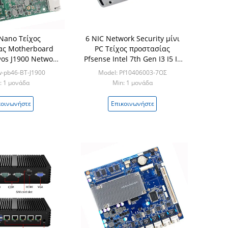
Nano Τείχος
6 NIC Network Security μίνι
ας Motherboard
PC Τείχος προστασίας
οs J1900 Network
Pfsense Intel 7th Gen I3 I5 I7
ty Mainboard
for Network Security
w-pb46-BT-J1900
Model: Pf10406003-7ΟΣ
: 1 μονάδα
Min: 1 μονάδα
κοινωνήστε
Επικοινωνήστε