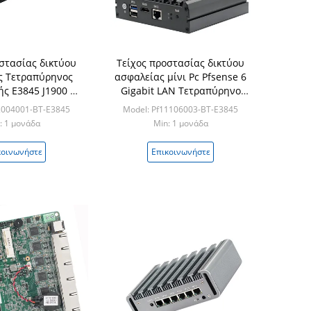
στασίας δικτύου
Τείχος προστασίας δικτύου
ς Τετραπύρηνος
ασφαλείας μίνι Pc Pfsense 6
ς E3845 J1900 4
Gigabit LAN Τετραπύρηνο
τή απομονωμένη
E3845 J1900
2004001-BT-E3845
Model: Pf11106003-BT-E3845
ισχύς
: 1 μονάδα
Min: 1 μονάδα
κοινωνήστε
Επικοινωνήστε