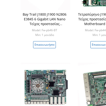
Bay Trail J1800 J1900 N2806
Τετραπύρηνο J19
E3845 6 Gigabit LAN Nano
Τείχος προστασί
Τείχος προστασίας
Motherboard
υπολογιστή Μητρική πλακέτα
Security 
Model: Fw-pb46-BT
Model: Fw-pb44
Ασφάλεια δικτύου Mainboard
Min: 1 μονάδα
Min: 1 μο
Επικοινωνήστε
Επικοινων