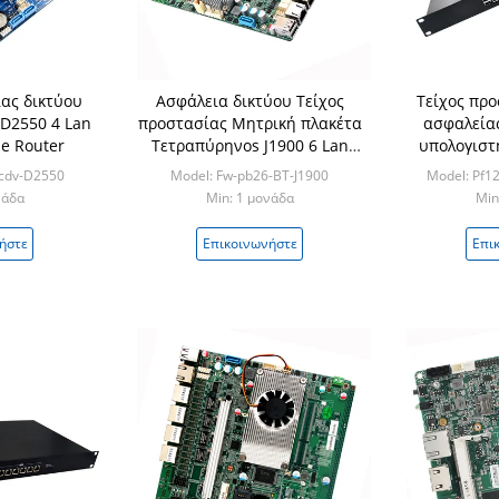
ίας δικτύου
Ασφάλεια δικτύου Τείχος
Τείχος προ
D2550 4 Lan
προστασίας Μητρική πλακέτα
ασφαλεία
se Router
Τετραπύρηνοs J1900 6 Lan
υπολογιστή
μίνι Itx pfsense router
LAN Περιτ
-cdv-D2550
Model: Fw-pb26-BT-J1900
Model: Pf1
νάδα
Min: 1 μονάδα
Min
ήστε
Επικοινωνήστε
Επι