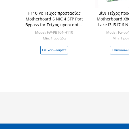
H110 Pc Τείχος προστασίας
μίνι Τείχος προ
Motherboard 6 NIC 4 SFP Port
Motherboard X86
Bypass for Τείχος προστασίας
Lake I3 I5 I7 6 
Pc Pfsense Router
Pfsense Pc M
Model: FW-PB164-H110
Model: Fw-pb
Min: 1 μονάδα
Min: 1 μο
Επικοινωνήστε
Επικοινων