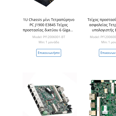
1U Chassis μίνι Τετραπύρηνο
Τείχος προστασ
PC J1900 E3845 Τείχος
ασφαλείας Τετ
προστασίας δικτύου 6 Gigabit
υπολογιστής 
LAN Bypass
Chassis 6 Gig
Model: Pf12006001-BT
Model: Pf120060
Onboard 4
Min: 1 μονάδα
Min: 1 μο
Επικοινωνήστε
Επικοινων