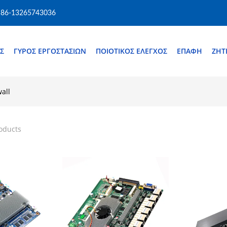
86-13265743036
Σ
ΓΎΡΟΣ ΕΡΓΟΣΤΑΣΊΩΝ
ΠΟΙΟΤΙΚΌΣ ΈΛΕΓΧΟΣ
ΕΠΑΦΉ
ΖΗΤ
wall
oducts