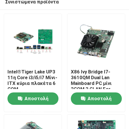
Συνιστώμενα προϊόντα
Intel®Tiger Lake UP3
X86 Ivy Bridge I7-
11η Core i3/i5/i7 Μίνι-
3610QM Dual Lan
ITX κύρια πλακέτα 6
Mainboard PC μίνι
COM
2COM 2 GLAN For
Αρχική Σελίδα
Bank ATM
Αποστολή
Αποστολή
Προϊόντα
ερώτησης
ερώτησης
Σχετικά με εμάς