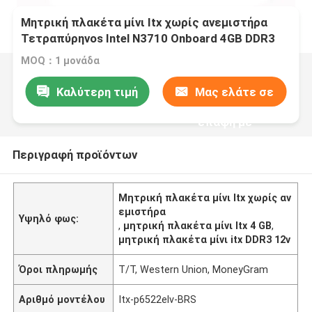
Μητρική πλακέτα μίνι Itx χωρίς ανεμιστήρα
Τετραπύρηνοs Intel N3710 Onboard 4GB DDR3
RAM DC12V
MOQ：1 μονάδα
Καλύτερη τιμή
Μας ελάτε σε
επαφή με
Περιγραφή προϊόντων
Μητρική πλακέτα μίνι Itx χωρίς αν
εμιστήρα
Υψηλό φως:
,
μητρική πλακέτα μίνι Itx 4 GB
,
μητρική πλακέτα μίνι itx DDR3 12v
Όροι πληρωμής
T/T, Western Union, MoneyGram
Αριθμό μοντέλου
Itx-p6522elv-BRS