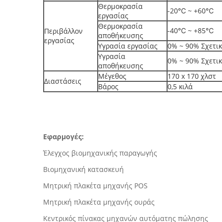
Θερμοκρασία
-20℃ ~ +60℃
εργασίας
Θερμοκρασία
-40℃ ~ +85℃
Περιβάλλον
αποθήκευσης
εργασίας
Υγρασία εργασίας
0% ~ 90% Σχετι
Υγρασία
0% ~ 90% Σχετι
αποθήκευσης
Μέγεθος
170 x 170 χλστ
Διαστάσεις
Βάρος
0,5 κιλά
Εφαρμογές:
Έλεγχος βιομηχανικής παραγωγής
Βιομηχανική κατασκευή
Μητρική πλακέτα μηχανής POS
Μητρική πλακέτα μηχανής ουράς
Κεντρικός πίνακας μηχανών αυτόματης πώλησης