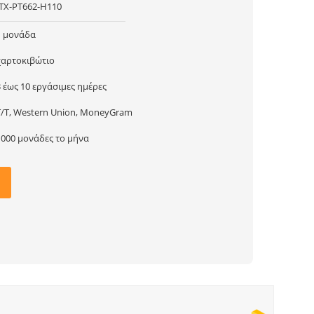
ITX-PT662-H110
1 μονάδα
χαρτοκιβώτιο
3 έως 10 εργάσιμες ημέρες
T/T, Western Union, MoneyGram
1000 μονάδες το μήνα