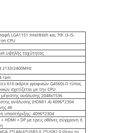
παφή LGA1151 Intel®6th και 7th i3-i5-
ron CPU
set υψηλής ταχύτητας
4 2133/2400MHz
4 ram
ics 610 (κάρτα γραφικών G4560).Ο τύπος
ικών σχετίζεται με την CPU
 μέγιστης ανάλυσης 2048x1536
ιστης ανάλυσης (HDMI1.4) 4096*2304
νης 4K
η υποστήριξης: 4096*2304
+ HDMI + DP με τρεις οθόνες σύγχρονη ή
νη
VGA 2*LAN,6*USB3.0 2*USB2.0 (όταν το