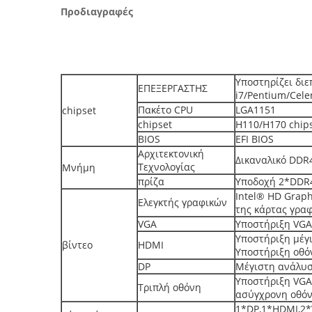
Προδιαγραφές
Υποστηρίζει διε
ΕΠΕΞΕΡΓΑΣΤΗΣ
i7/Pentium/Cele
Πακέτο CPU
LGA1151
chipset
chipset
H110/H170 chip
BIOS
EFI BIOS
Αρχιτεκτονική
Δικαναλικό DDR
Τεχνολογίας
Μνήμη
πρίζα
Υποδοχή 2*DDR
Intel® HD Graph
Ελεγκτής γραφικών
της κάρτας γραφ
VGA
Υποστήριξη VGA
Υποστήριξη μέγ
βίντεο
HDMI
Υποστήριξη οθό
DP
Μέγιστη ανάλυσ
Υποστήριξη VGA 
Τριπλή οθόνη
ασύγχρονη οθό
1*DP,1*HDMI,2*