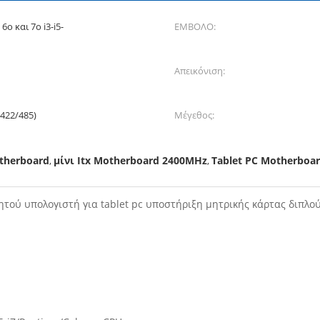
ο και 7ο i3-i5-
ΕΜΒΟΛΟ:
Απεικόνιση:
422/485)
Μέγεθος:
otherboard
μίνι Itx Motherboard 2400MHz
Tablet PC Motherboar
,
,
ητού υπολογιστή για tablet pc υποστήριξη μητρικής κάρτας διπλ