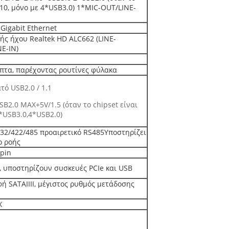
110, μόνο με 4*USB3.0) 1*MIC-OUT/LINE-
 Gigabit Ethernet
ς ήχου Realtek HD ALC662 (LINE-
E-IN)
επτα, παρέχοντας ρουτίνες φύλακα
ό USB2.0 / 1.1
B2.0 MAX+5V/1.5 (όταν το chipset είναι
4*USB3.0,4*USB2.0)
32/422/485 προαιρετικό RS485Υποστηρίζει
ο ροής
pin
s, υποστηρίζουν συσκευές PCIe και USB
ή SATAIIII, μέγιστος ρυθμός μετάδοσης
X