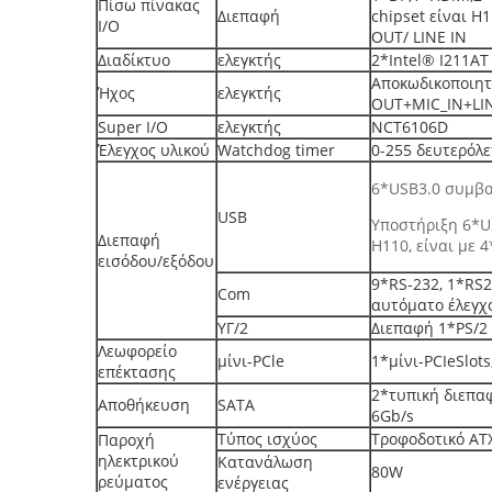
Πίσω πίνακας
Διεπαφή
chipset είναι H
I/O
OUT/ LINE IN
Διαδίκτυο
ελεγκτής
2*Intel® I211AT
Αποκωδικοποιητή
Ήχος
ελεγκτής
OUT+MIC_IN+LIN
Super I/O
ελεγκτής
NCT6106D
Έλεγχος υλικού
Watchdog timer
0-255 δευτερόλ
6*USB3.0 συμβατ
USB
Υποστήριξη 6*US
Διεπαφή
H110, είναι με 
εισόδου/εξόδου
9*RS-232, 1*RS2
Com
αυτόματο έλεγχ
ΥΓ/2
Διεπαφή 1*PS/2 
Λεωφορείο
μίνι-PCle
1*μίνι-PCIeSlot
επέκτασης
2*τυπική διεπαφ
Αποθήκευση
SATA
6Gb/s
Τύπος ισχύος
Τροφοδοτικό AT
Παροχή
ηλεκτρικού
Κατανάλωση
80W
ρεύματος
ενέργειας