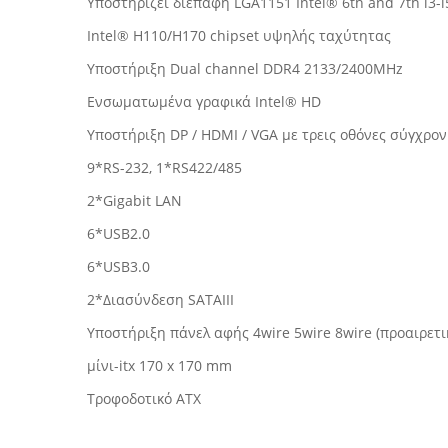
Υποστηρίζει διεπαφή LGA1151 Intel® 6th and 7th i3-
Intel® H110/H170 chipset υψηλής ταχύτητας
Υποστήριξη Dual channel DDR4 2133/2400MHz
Ενσωματωμένα γραφικά Intel® HD
Υποστήριξη DP / HDMI / VGA με τρεις οθόνες σύγχρο
9*RS-232, 1*RS422/485
2*Gigabit LAN
6*USB2.0
6*USB3.0
2*Διασύνδεση SATAIII
Υποστήριξη πάνελ αφής 4wire 5wire 8wire (προαιρετι
μίνι-itx 170 x 170 mm
Τροφοδοτικό ATX