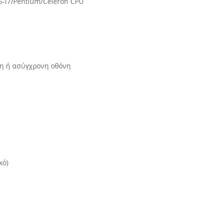
i5-i7/Pentium/Celeron CPU
νη ή ασύγχρονη οθόνη
κό)