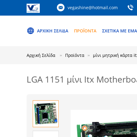
vegashine@hotmail.com
ΑΡΧΙΚΉ ΣΕΛΊΔΑ
ΠΡΟΪΌΝΤΑ
ΣΧΕΤΙΚΆ ΜΕ ΕΜΆ
Αρχική Σελίδα
Προϊόντα
μίνι μητρική κάρτα it
LGA 1151 μίνι Itx Motherb