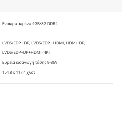
Ενσωματωμένο 4GB/8G DDR4
LVDS/EDP+ DP, LVDS/EDP +HDMI, HDMI+DP,
LVDS/EDP+DP+HDMI (4K)
Ευρεία εισαγωγή τάσης 9-36V
154,8 x 117,4 χλστ