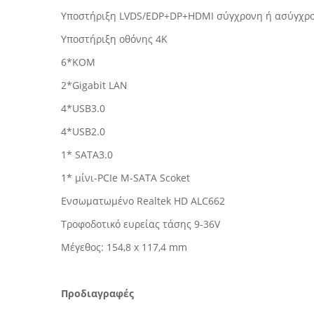
Υποστήριξη LVDS/EDP+DP+HDMI σύγχρονη ή ασύγχρο
Υποστήριξη οθόνης 4K
6*ΚΟΜ
2*Gigabit LAN
4*USB3.0
4*USB2.0
1* SATA3.0
1* μίνι-PCIe M-SATA Scoket
Ενσωματωμένο Realtek HD ALC662
Τροφοδοτικό ευρείας τάσης 9-36V
Μέγεθος: 154,8 x 117,4 mm
Προδιαγραφές