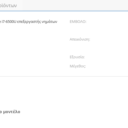
οϊόντων
ke i7-6500U επεξεργαστής νημάτων
ΕΜΒΟΛΟ:
Απεικόνιση:
Εξουσία:
Μέγεθος:
θο μοντέλο