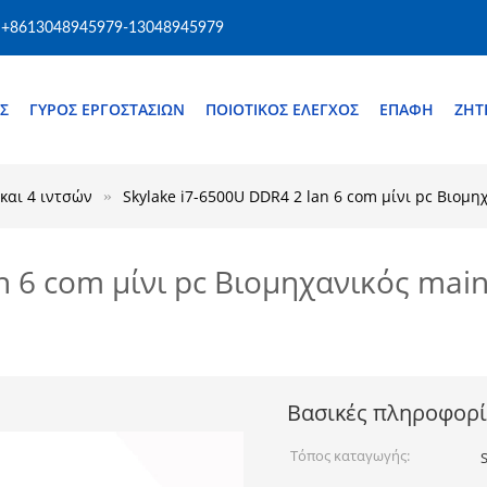
+8613048945979-13048945979
Σ
ΓΎΡΟΣ ΕΡΓΟΣΤΑΣΊΩΝ
ΠΟΙΟΤΙΚΌΣ ΈΛΕΓΧΟΣ
ΕΠΑΦΉ
ΖΗΤ
και 4 ιντσών
Skylake i7-6500U DDR4 2 lan 6 com μίνι pc Βιομ
an 6 com μίνι pc Βιομηχανικός mai
Βασικές πληροφορί
Τόπος καταγωγής: