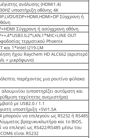
μέγιστης ανάλυσης (HDMI1.4)
30HZ υποστήριξη οθόνης 4K
DP,LVDS/EDP+HDMI,HDMI+DP Σύγχρονη ή
οθόνη
P+HDMI Σύγχρονη ή ασύγχρονη οθόνη
++,4*USB3.0,2*LAN,1*MIC+LINE OUT
φοδοσίας τερματικού Phoenix
AT και 1*Intel I219-LM
ίηση ήχου Raychem HD ALC662 (αριστερό
άλι + μικρόφωνο)
ρόλεπτα, παρέχοντας μια ρουτίνα φύλακα
 αλουμινίου (υποστηρίζει αυτόματη και
 ρύθμιση ταχύτητας ανεμιστήρα)
μβατό με USB2.0 / 1.1
έγιστη υποστήριξη +5V/1.5A
 4 μπορούν να επιλεγούν ως RS232 ή RS485
λύμματος βραχυκυκλωτήρα και το BIOS,
 να επιλεγεί ως RS422/RS485 μέσω του
 COM6 είναι RS232