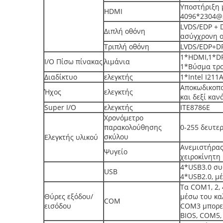
Υποστήριξη 
HDMI
4096*2304@
LVDS/EDP + 
Διπλή οθόνη
ασύγχρονη 
Τριπλή οθόνη
LVDS/EDP+D
1*HDMI,1*DP
I/O Πίσω πίνακας
λιμάνια
1*Βύσμα τρο
Διαδίκτυο
ελεγκτής
1*Intel I211
Αποκωδικοπο
Ήχος
ελεγκτής
και δεξί καν
Super I/O
ελεγκτής
ITE8786E
Χρονόμετρο
παρακολούθησης
0-255 δευτε
σκύλου
Ελεγκτής υλικού
Ανεμιστήρας
Ψυγείο
χειροκίνητη
4*USB3.0 συ
USB
4*USB2.0, μ
Τα COM1, 2,
Θύρες εξόδου/
μέσω του κα
COM
εισόδου
COM3 μπορεί
BIOS, COM5,