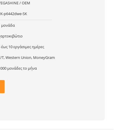
VEGASHINE / OEM
ΕΚ-p6442dwe-SK
1 μονάδα
χαρτοκιβώτιο
3 έως 10 εργάσιμες ημέρες
T/T, Western Union, MoneyGram
1000 μονάδες το μήνα