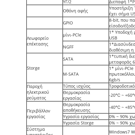
ΥΓ/2
Διεπαφή 1*P
Υποστήριξη 
Οθόνη αφής
έχει σήμα U
8-bit, που π
GPIO
είσοδο/έξοδ
1* Υποδοχή μ
μίνι-PCle
USB
Λεωφορείο
επέκτασης
1*Διασύνδεσ
NGFF
διαθέσιμη η
1*τυπική δι
SATA
μεταφοράς 6
Storge
1* μίνι-PCIe
M-SATA
πρωτοκόλλου
6gb/s
Τύπος ισχύος
Τροφοδοτικό
Παροχή
ηλεκτρικού
Θερμοκρασία
-20℃ ~ +60
ρεύματος
εργασίας
Θερμοκρασία
-40℃ ~ +85
αποθήκευσης
Περιβάλλον
εργασίας
Υγρασία εργασίας
0% ~ 90% χ
Υγρασία Storge
0% ~ 90% χ
Σύστημα
Windows7 Wi
υποστήριξης