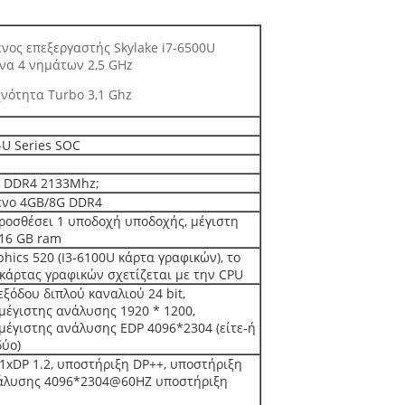
ος επεξεργαστής Skylake i7-6500U
να 4 νημάτων 2,5 GHz
νότητα Turbo 3,1 Ghz
e-U Series SOC
ι DDR4 2133Mhz;
νο 4GB/8G DDR4
ροσθέσει 1 υποδοχή υποδοχής, μέγιστη
16 GB ram
phics 520 (I3-6100U κάρτα γραφικών), το
 κάρτας γραφικών σχετίζεται με την CPU
ξόδου διπλού καναλιού 24 bit,
μέγιστης ανάλυσης 1920 * 1200,
μέγιστης ανάλυσης EDP 4096*2304 (είτε-ή
δύο)
1xDP 1.2, υποστήριξη DP++, υποστήριξη
νάλυσης 4096*2304@60HZ υποστήριξη