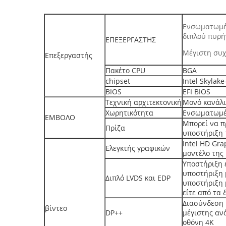
Ενσωματωμέν
διπλού πυρή
ΕΠΕΞΕΡΓΑΣΤΗΣ
Μέγιστη συχ
Επεξεργαστής
Πακέτο CPU
BGA
chipset
Intel Skylak
BIOS
EFI BIOS
Τεχνική αρχιτεκτονική
Μονό κανάλ
Χωρητικότητα
Ενσωματωμέ
ΕΜΒΟΛΟ
Μπορεί να π
Πρίζα
υποστήριξη 
Intel HD Gra
Ελεγκτής γραφικών
μοντέλο της
Υποστήριξη ε
υποστήριξη 
Διπλό LVDS και EDP
υποστήριξη 
είτε από τα 
Διασύνδεση 
βίντεο
DP++
μέγιστης α
οθόνη 4K