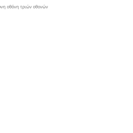
νη οθόνη τριών οθονών