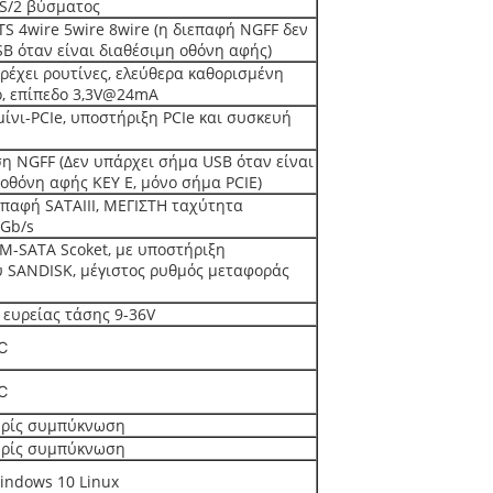
S/2 βύσματος
TS 4wire 5wire 8wire (η διεπαφή NGFF δεν
SB όταν είναι διαθέσιμη οθόνη αφής)
αρέχει ρουτίνες, ελεύθερα καθορισμένη
ο, επίπεδο 3,3V@24mA
ίνι-PCIe, υποστήριξη PCIe και συσκευή
η NGFF (Δεν υπάρχει σήμα USB όταν είναι
 οθόνη αφής KEY E, μόνο σήμα PCIE)
επαφή SATAIII, ΜΕΓΙΣΤΗ ταχύτητα
Gb/s
 M-SATA Scoket, με υποστήριξη
 SANDISK, μέγιστος ρυθμός μεταφοράς
 ευρείας τάσης 9-36V
℃
℃
ωρίς συμπύκνωση
ωρίς συμπύκνωση
ndows 10 Linux