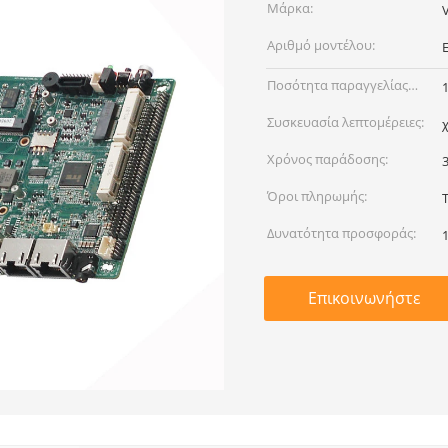
Μάρκα:
Αριθμό μοντέλου:
Ποσότητα παραγγελίας
min:
Συσκευασία λεπτομέρειες:
Χρόνος παράδοσης:
Όροι πληρωμής:
Δυνατότητα προσφοράς:
Επικοινωνήστε