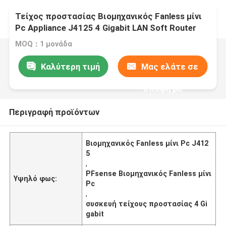
Τείχος προστασίας Βιομηχανικός Fanless μίνι
Pc Appliance J4125 4 Gigabit LAN Soft Router
Support PFsense
MOQ：1 μονάδα
Καλύτερη τιμή
Μας ελάτε σε
επαφή με
Περιγραφή προϊόντων
Βιομηχανικός Fanless μίνι Pc J412
5
,
PFsense Βιομηχανικός Fanless μίνι
Υψηλό φως:
Pc
,
συσκευή τείχους προστασίας 4 Gi
gabit