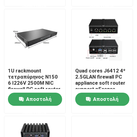
ερώτησης
ερώτησης
Γύρος εργοστασίων
Ποιοτικός έλεγχος
επαφή
1U rackmount
Quad cores J6412 4*
Ζητήστε ένα απόσπασμα
τετραπύρηνος N150
2.5GLAN firewall PC
6 I226V 2500M NIC
appliance soft router
firewall PC soft router
support pFsense
Βιομηχανικό μίνι PC
υποστηρίζει pFsense
Αποστολή
Αποστολή
ερώτησης
ερώτησης
βιομηχανικό PC επιτροπής
τραχύ PC ταμπλετών