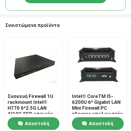
Συνιστώμενα προϊόντα
Αρχική Σελίδα
Συσκευή Firewall 1U
Intel® CoreTM I5-
rackmount Intel®
6200U 6* Gigabit LAN
H770 6*2.5G LAN
Mini Firewall PC
Προϊόντα
4*10G SFP οπτικής
pFsense υπολογιστής
ίνας
Αποστολή
Αποστολή
Σχετικά με εμάς