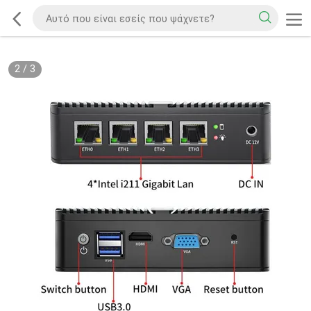
2
/
3