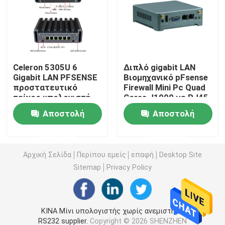
Τείχος προστασίας Η/Υ
Μίνι PC OPS
Celeron 5305U 6
Διπλό gigabit LAN
Gigabit LAN PFSENSE
Βιομηχανικό pFsense
προστατευτικό
Firewall Mini Pc Quad
διπλό μίνι PC του τοπικού LAN
τείχος υπολογιστή
Cores J1900 με RJ45
RS232
Αποστολή
Αποστολή
βιομηχανικό PC ταμπλετών
ερώτησης
ερώτησης
Υπολογιστής Crypto μίνιng
Αρχική Σελίδα
Περίπου εμείς
επαφή
Desktop Site
Sitemap
Privacy Policy
μίνι μητρική κάρτα itx
ΚΙΝΑ Μίνι υπολογιστής χωρίς ανεμιστήρα
Μητρική πλακέτα 3,5 και 4 ιντσών
RS232 supplier.
Copyright © 2026 SHENZHEN