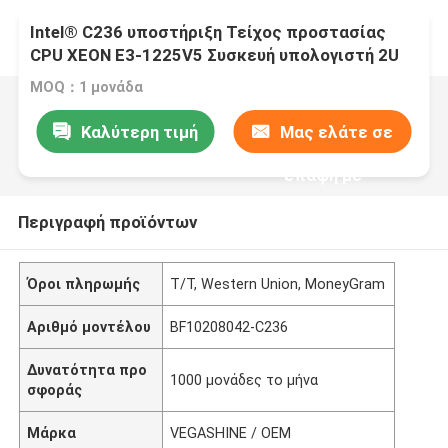
Intel® C236 υποστήριξη Τείχος προστασίας
CPU XEON E3-1225V5 Συσκευή υπολογιστή 2U
rackmount 8 LAN 4 θύρες 10G SFP οπτικές ίνες
MOQ：1 μονάδα
Καλύτερη τιμή
Μας ελάτε σε
επαφή με
Περιγραφή προϊόντων
Όροι πληρωμής
T/T, Western Union, MoneyGram
Αριθμό μοντέλου
BF10208042-C236
Δυνατότητα προ
1000 μονάδες το μήνα
σφοράς
Μάρκα
VEGASHINE / OEM