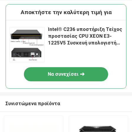
Αποκτήστε την καλύτερη τιμή για
Intel® C236 υποστήριξη Τείχος
προστασίας CPU XEON E3-
1225V5 Συσκευή υπολογιστή
2U rackmount 8 LAN 4 θύρες
10G SFP οπτικές ίνες
Να συνεχίσει
Συνιστώμενα προϊόντα