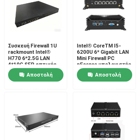
Συσκευή Firewall 1U
Intel® CoreTM I5-
rackmount Intel®
6200U 6* Gigabit LAN
H770 6*2.5G LAN
Mini Firewall PC
4*10G SFP οπτικής
pFsense υπολογιστής
ίνας
Αποστολή
Αποστολή
ερώτησης
ερώτησης
Αρχική Σελίδα
Προϊόντα
Σχετικά με εμάς