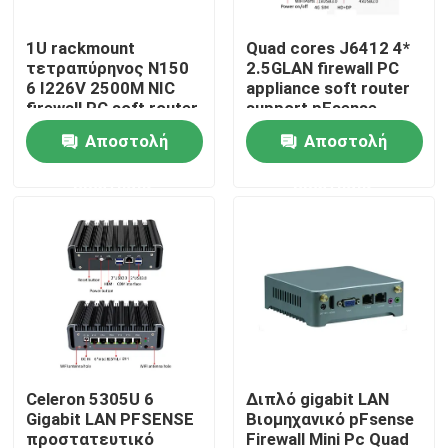
1U rackmount
Quad cores J6412 4*
Γύρος εργοστασίων
τετραπύρηνος N150
2.5GLAN firewall PC
6 I226V 2500M NIC
appliance soft router
firewall PC soft router
support pFsense
Ποιοτικός έλεγχος
υποστηρίζει pFsense
Αποστολή
Αποστολή
ερώτησης
ερώτησης
επαφή
Ζητήστε ένα απόσπασμα
Βιομηχανικό μίνι PC
βιομηχανικό PC επιτροπής
Celeron 5305U 6
Διπλό gigabit LAN
Gigabit LAN PFSENSE
Βιομηχανικό pFsense
τραχύ PC ταμπλετών
προστατευτικό
Firewall Mini Pc Quad