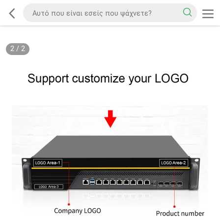
2
/
2